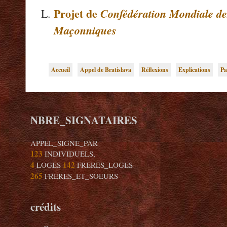
Projet de
Confédération Mondiale de
Maçonniques
Accueil
Appel de Bratislava
Réflexions
Explications
Pa
NBRE_SIGNATAIRES
APPEL_SIGNE_PAR
123
INDIVIDUELS,
4
142
LOGES
FRERES_LOGES
265
FRERES_ET_SOEURS
crédits