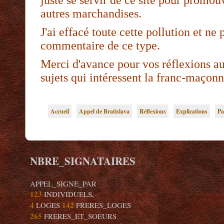
juste se servir de ce site pour promouv
autres marchandises.
J'ai effacé toute cette pollution et ne
commentaire de ce type.
Merci d'avance pour vos réflexions a
sujets qui intéressent la franc-maçonn
Accueil
Appel de Bratislava
Réflexions
Explications
Pa
NBRE_SIGNATAIRES
APPEL_SIGNE_PAR
123
INDIVIDUELS,
4
142
LOGES
FRERES_LOGES
265
FRERES_ET_SOEURS