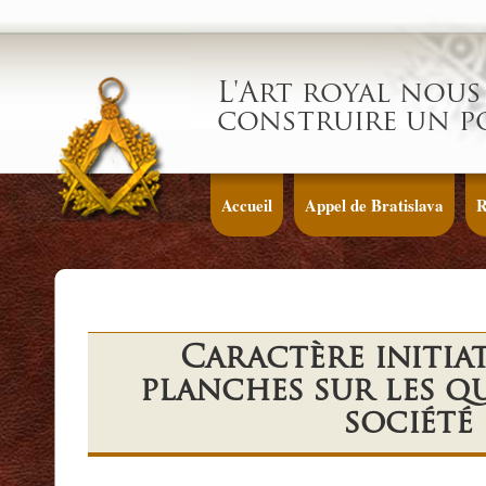
L'Art royal nous 
construire un p
Accueil
Appel de Bratislava
R
Caractère initia
planches sur les q
société