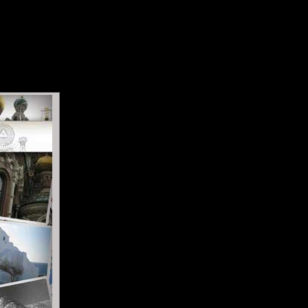
ipez !
Forum
Liens