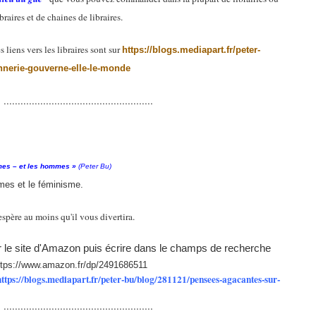
raires et de chaines de libraires.
 liens vers les libraires sont sur
https://blogs.mediapart.fr/peter-
nnerie-gouverne-elle-le-monde
.....................................................
mes – et les hommes »
(Peter Bu)
mes et le féminisme.
'espère au moins qu'il vous divertira.
 sur le site d'Amazon puis écrire dans le champs de recherche
ttps://www.amazon.fr/dp/2491686511
https://blogs.mediapart.fr/peter-bu/blog/281121/pensees-agacantes-sur-
.....................................................