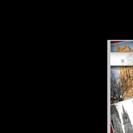
L'Ar
cons
Accueil
Ce site s'adresse en premier li
description du projet de
Confédé