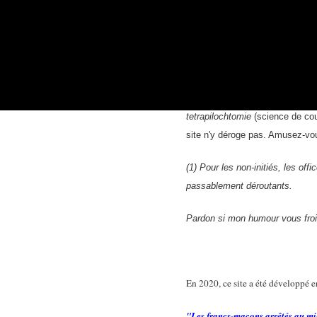
Pensez-vous que les mésentente
n'influent en rien sur la vraie 
Ce site ten
Parfois, dans ses chapitres « tec
tetrapilochtomie
(science de cou
site n'y déroge pas. Amusez-vo
(1) Pour les non-initiés, les of
passablement déroutants.
Pardon si mon humour vous froi
En 2020, ce site a été développé 
"Les francs-maçons arrêtés au mi