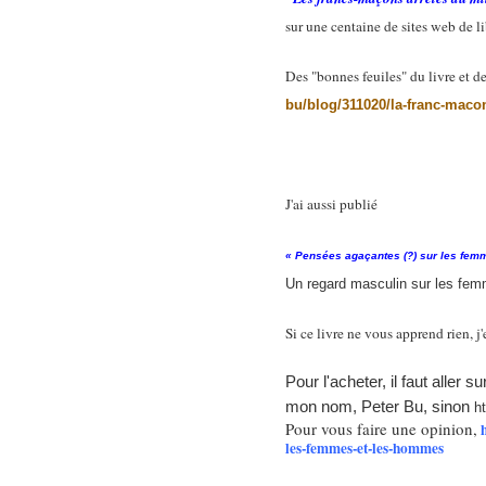
sur une centaine de sites web de lib
Des "bonnes feuiles" du livre et des
bu/blog/311020/la-franc-maco
J'ai aussi publié
« Pensées agaçantes (?) sur les fem
Un regard masculin sur les fem
Si ce livre ne vous apprend rien, j
Pour l'acheter, il faut aller
mon nom, Peter Bu, sinon
h
Pour vous faire une opinion,
les-femmes-et-les-hommes