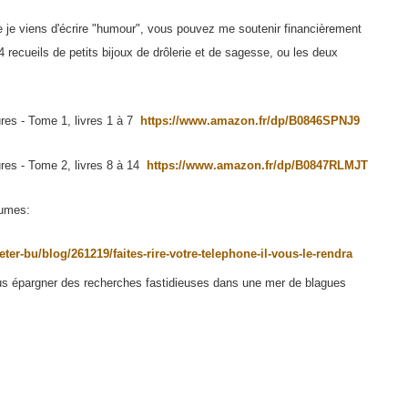
ue je viens d'écrire "humour", vous pouvez me soutenir financièrement
14 recueils de petits bijoux de drôlerie et de sagesse, ou les deux
ures - Tome 1, livres 1 à 7
https://www.amazon.fr/dp/B0846SPNJ9
ures - Tome 2, livres 8 à 14
https://www.amazon.fr/dp/B0847RLMJT
lumes:
eter-bu/blog/261219/faites-rire-votre-telephone-il-vous-le-rendra
s épargner des recherches fastidieuses dans une mer de blagues