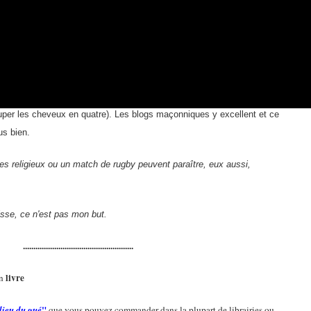
s entre les directions des principaux courants maçonniques
raison d'être de ce mouvement?
te de répondre à ces questions et à bien d'autres.
hniques en particulier, il le fait avec l'art consommé de la
per les cheveux en quatre). Les blogs maçonniques y excellent et ce
us bien.
fices religieux ou un match de rugby peuvent paraître, eux aussi,
sse, ce n'est pas mon but.
.....................................................
livre
en
"
lieu du gué
que vous pouvez commander dans la plupart de librairies ou