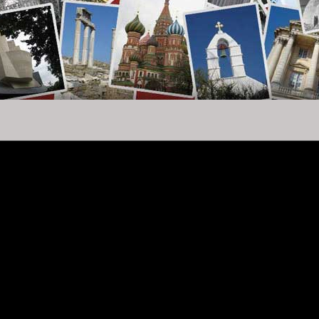
nique de la
Confédération
et ouverte à la discussion
est réservé
.
estion : Les francs-maçons ont-ils le pouvoir
?
monde. Pour les autres, il ne s'agit que d'un club de messieurs
 de dames qui se réunissent pour deviser aimablement puis banqueter.
t née en 1717 dans quatre auberges de Londres et encore aujourd'hui
ien, en bonne compagnie.
ée main-mise sur l'humanité?