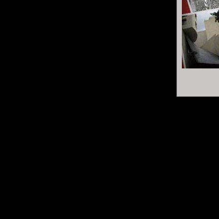
comprenant la présentation tech
.
Première qu
Pour les uns, ils gouvernent le 
vieillissants, dorénavant aussi
La franc-maçonnerie moderne es
ses adhérents aiment manger b
Alors qu'en est-il de sa suppos
.