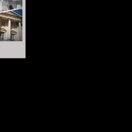
ici
Lire les bonnes feuilles