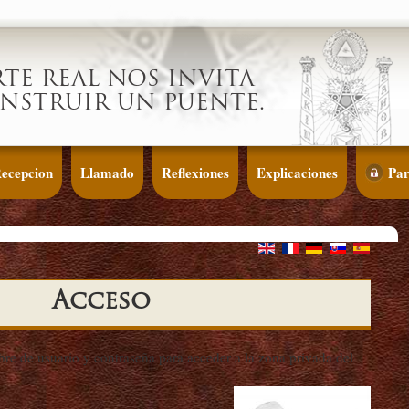
RTE REAL NOS INVITA
NSTRUIR UN PUENTE.
ecepcion
Llamado
Reflexiones
Explicaciones
Par
Acceso
re de usuario y contraseña para acceder a la zona privada del