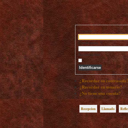
Usuario
*
Contraseña
*
Recuérdeme
Identificarse
¿Recordar su contraseña
¿Recordar su usuario?
¿No tiene una cuenta?
Recepcion
Llamado
Refle