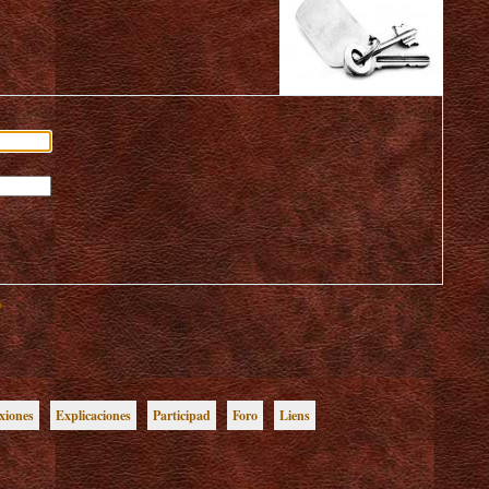
?
xiones
Explicaciones
Participad
Foro
Liens