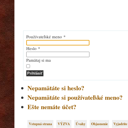
Používateľské meno
*
Heslo
*
Pamätaj si ma
Prihlásiť
Nepamätáte si heslo?
Nepamätáte si používateľské meno?
Ešte nemáte účet?
Vstupná strana
VÝZVA
Úvahy
Objasnenie
Vyjadrite