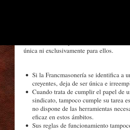
cambio, se trata principalmente, y tal ve
sistema de moral, velado y explícitado a
alegorías, e ilustrado por símbolos. Tod
respetables y corresponden en parte al pa
Francmasonería, pero la Francmasonería 
única ni exclusivamente para ellos.
Si la Francmasonería se identifica a 
creyentes, deja de ser única e irreemp
Cuando trata de cumplir el papel de u
sindicato, tampoco cumple su tarea esp
no dispone de las herramientas necesa
eficaz en estos ámbitos.
Sus reglas de funcionamiento tampoc