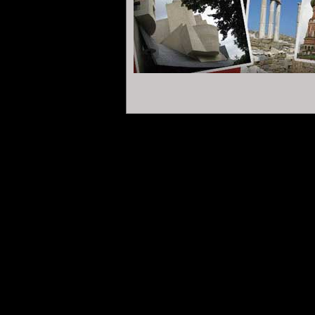
Los hombres construimos demasiados mur
puentes.
Isaac Newton