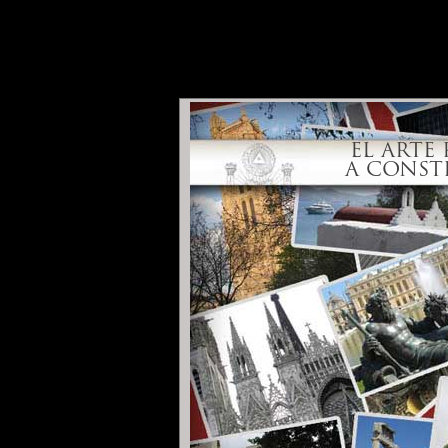
EL ARTE REAL NOS
A CONSTRUIR UN 
EL ARTE
A CONST
Llamado
Recepcion
¿La Francmasoner
teniendo sentido en 